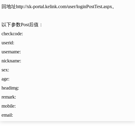
回地址http://xk-portal.kelink.com/user/loginPostTest.aspx。
以下参数Post后值：
checkcode:
userid:
username:
nickname:
sex:
age:
headimg:
remark:
mobile:
email: