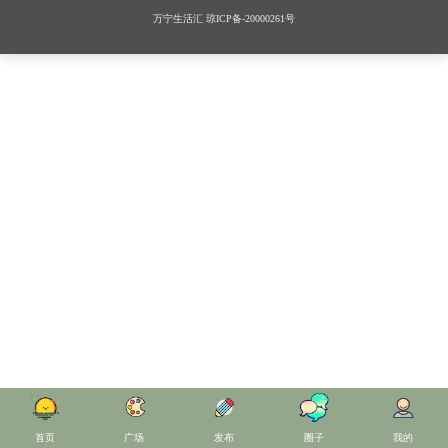
万宁生活汇
琼ICP备-20000261号
首页
广场
发布
圈子
我的