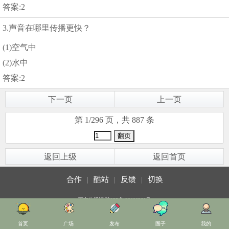
答案:2
3.声音在哪里传播更快？
(1)空气中
(2)水中
答案:2
下一页
上一页
第 1/296 页，共 887 条
返回上级
返回首页
合作
|
酷站
|
反馈
|
切换
万宁生活汇
琼ICP备-20000261号
首页
广场
发布
圈子
我的