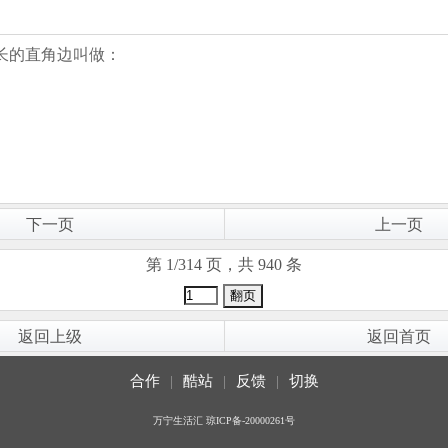
较长的直角边叫做：
下一页
上一页
第 1/314 页，共 940 条
返回上级
返回首页
合作
|
酷站
|
反馈
|
切换
万宁生活汇
琼ICP备-20000261号