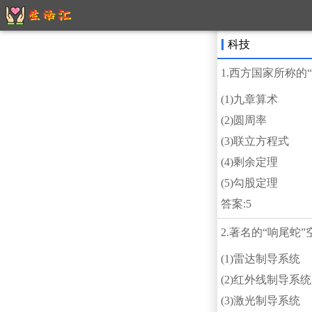
科技
1.西方国家所称
(1)九章算术
(2)圆周率
(3)联立方程式
(4)剩余定理
(5)勾股定理
答案:5
2.著名的“响尾蛇
(1)雷达制导系统
(2)红外线制导系统
(3)激光制导系统