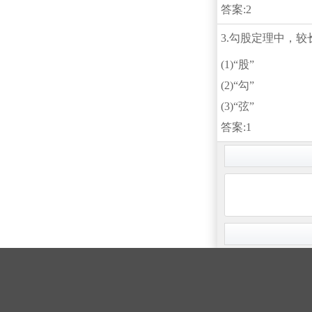
答案:2
3.勾股定理中，
(1)“股”
(2)“勾”
(3)“弦”
答案:1