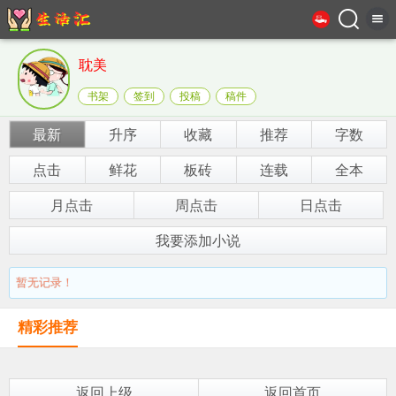
耽美
书架
签到
投稿
稿件
最新
升序
收藏
推荐
字数
点击
鲜花
板砖
连载
全本
月点击
周点击
日点击
我要添加小说
暂无记录！
精彩推荐
返回上级
返回首页