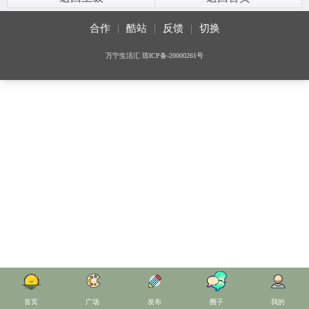
合作
|
酷站
|
反馈
|
切换
万宁生活汇
琼ICP备-20000261号
首页
广场
发布
圈子
我的