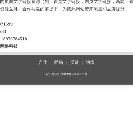
的页面文字链接资源（如：首页文字链接，内页文字链接，新闻、
资源互补、合作共赢的前提下，为彼此网站带来流量和品牌提升。
71599
633
8976784518
网络科技
合作
|
酷站
|
反馈
|
切换
万宁生活汇
琼ICP备-20000261号