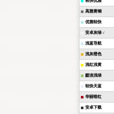
轻快优雅
高雅黄铜
优雅轻快
安卓灰绿
√
浅蓝导航
浅灰橙色
浅红浅黄
黯淡浅绿
轻快天蓝
华丽暗红
安卓下载