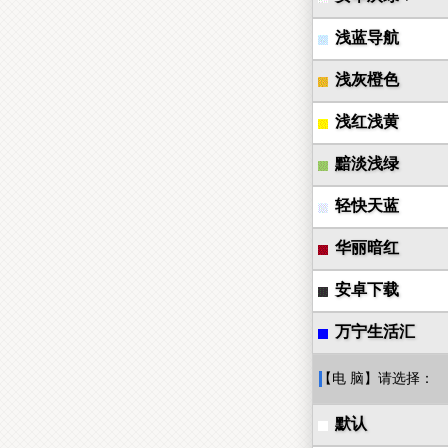
浅蓝导航
浅灰橙色
浅红浅黄
黯淡浅绿
轻快天蓝
华丽暗红
安卓下载
万宁生活汇
【电 脑】请选择：
默认