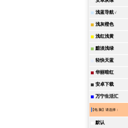
安卓灰绿
浅蓝导航
√
浅灰橙色
浅红浅黄
黯淡浅绿
轻快天蓝
华丽暗红
安卓下载
万宁生活汇
【电 脑】请选择：
默认