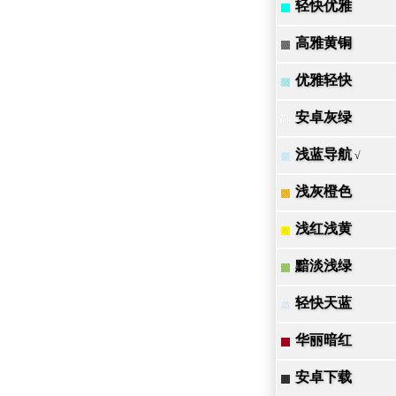
轻快优雅
高雅黄铜
优雅轻快
安卓灰绿
浅蓝导航
√
浅灰橙色
浅红浅黄
黯淡浅绿
轻快天蓝
华丽暗红
安卓下载